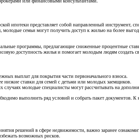
 брокерами или финансовыми консультантами.
ческой ипотеки представляет собой направленный инструмент,
, молодые семьи могут получить доступ к жилью на более выгод
иальные программы, предлагающие сниженные процентные ставк
нсовую доступность жилья и помогает молодым людям создать с
жных выплат для покрытия части первоначального взноса.
е низкие ставки для семей с детьми или молодых заемщиков.
х случаях молодые специалисты могут рассчитывать на дополни
ходимо выполнить ряд условий и собрать пакет документов. К 
инятия решений в сфере недвижимости, важно заранее ознакоми
избежать возможных рисков.