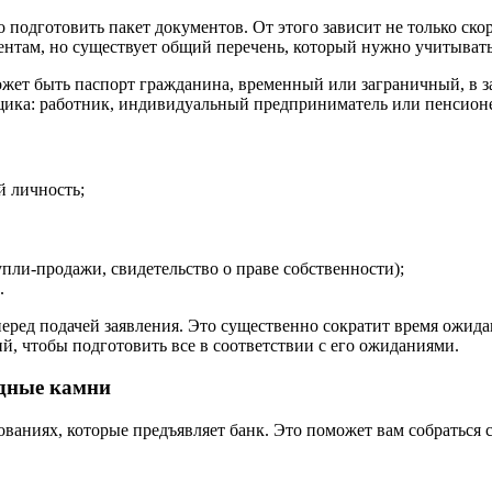
одготовить пакет документов. От этого зависит не только скоро
ентам, но существует общий перечень, который нужно учитывать
ожет быть паспорт гражданина, временный или заграничный, в з
мщика: работник, индивидуальный предприниматель или пенсион
й личность;
ли-продажи, свидетельство о праве собственности);
.
перед подачей заявления. Это существенно сократит время ожид
ий, чтобы подготовить все в соответствии с его ожиданиями.
одные камни
бованиях, которые предъявляет банк. Это поможет вам собратьс