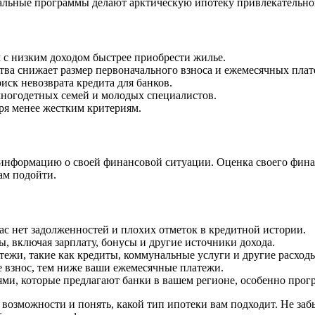
иальные программы делают арктическую ипотеку привлекательно
с низким доходом быстрее приобрести жилье.
тва снижает размер первоначального взноса и ежемесячных плат
иск невозврата кредита для банков.
ногодетных семей и молодых специалистов.
ря менее жестким критериям.
 информацию о своей финансовой ситуации. Оценка своего фина
ам подойти.
вас нет задолженностей и плохих отметок в кредитной истории.
, включая зарплату, бонусы и другие источники дохода.
тежи, такие как кредиты, коммунальные услуги и другие расходы
 взнос, тем ниже ваши ежемесячные платежи.
ями, которые предлагают банки в вашем регионе, особенно про
возможности и понять, какой тип ипотеки вам подходит. Не заб