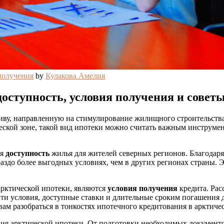
получения
by
Кулакова Амелия
оступность, условия получения и совет
иву, направленную на стимулирование жилищного строительства
ской зоне, такой вид ипотеки можно считать важным инструмен
ся
доступность
жилья для жителей северных регионов. Благодар
здо более выгодных условиях, чем в других регионах страны. Э
рктической ипотеки, являются
условия получения
кредита. Рас
 эти условия, доступные ставки и длительные сроким погашения
ам разобраться в тонкостях ипотечного кредитования в арктичес
ия арктической ипотеки. От подготовки необходимых документов