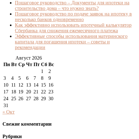
Пошаговое руководство – Документы для ипотеки на
строительство дома – что нужно знать?
Пошаговое руководство по подаче заявок на ипотеку в
несколько банков одновременно
Как эффективно использовать ипотечный калькулятор
Сбербанка для снижения ежемесячного платежа
Эффективные способы использования материнского
капитала для погашения ипотеки – советы и
рекомендации
Август 2026
Пн
Вт
Ср
Чт
Пт
Сб
Вс
1
2
3
4
5
6
7
8
9
10
11
12
13
14
15
16
17
18
19
20
21
22
23
24
25
26
27
28
29
30
31
« Окт
Свежие комментарии
Рубрики