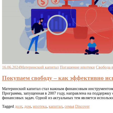
16.06.2024
Материнский капитал
Погашение ипотеки
Свобода 
Покупаем свободу – как эффективно ис
Материнский капитал стал важным финансовым инструментом д
Программа, запущенная в 2007 году, направлена на поддержку 
финансовых задач. Одной из актуальных тем является использ
Tagged
долг
,
дом
,
ипотека
,
капитал
,
семья
Discover