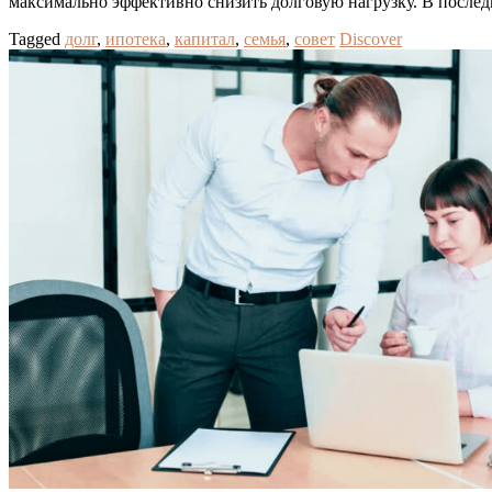
максимально эффективно снизить долговую нагрузку. В послед
Tagged
долг
,
ипотека
,
капитал
,
семья
,
совет
Discover