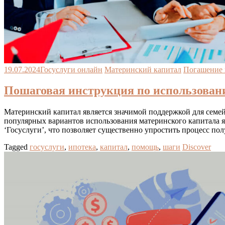
19.07.2024
Госуслуги онлайн
Материнский капитал
Погашение 
Пошаговая инструкция по использовани
Материнский капитал является значимой поддержкой для семей
популярных вариантов использования материнского капитала я
‘Госуслуги’, что позволяет существенно упростить процесс п
Tagged
госуслуги
,
ипотека
,
капитал
,
помощь
,
шаги
Discover