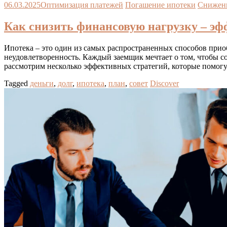
06.03.2025
Оптимизация платежей
Погашение ипотеки
Снижени
Как снизить финансовую нагрузку – эф
Ипотека – это один из самых распространенных способов приобр
неудовлетворенность. Каждый заемщик мечтает о том, чтобы с
рассмотрим несколько эффективных стратегий, которые помогу
Tagged
деньги
,
долг
,
ипотека
,
план
,
совет
Discover