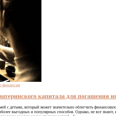
о финансам
атеринского капитала для погашения ип
ей с детьми, который может значительно облегчить финансову
иболее выгодных и популярных способов. Однако, не все знают,