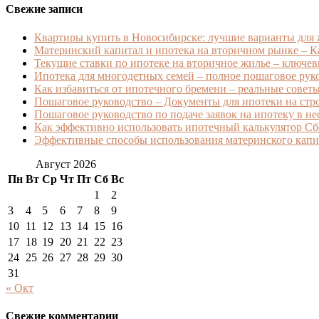
Свежие записи
Квартиры купить в Новосибирске: лучшие варианты для
Материнский капитал и ипотека на вторичном рынке – Ка
Текущие ставки по ипотеке на вторичное жилье – ключев
Ипотека для многодетных семей – полное пошаговое ру
Как избавиться от ипотечного бремени – реальные советы 
Пошаговое руководство – Документы для ипотеки на стро
Пошаговое руководство по подаче заявок на ипотеку в н
Как эффективно использовать ипотечный калькулятор Сб
Эффективные способы использования материнского капит
Август 2026
Пн
Вт
Ср
Чт
Пт
Сб
Вс
1
2
3
4
5
6
7
8
9
10
11
12
13
14
15
16
17
18
19
20
21
22
23
24
25
26
27
28
29
30
31
« Окт
Свежие комментарии