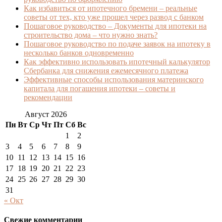
Как избавиться от ипотечного бремени – реальные
советы от тех, кто уже прошел через развод с банком
Пошаговое руководство – Документы для ипотеки на
строительство дома – что нужно знать?
Пошаговое руководство по подаче заявок на ипотеку в
несколько банков одновременно
Как эффективно использовать ипотечный калькулятор
Сбербанка для снижения ежемесячного платежа
Эффективные способы использования материнского
капитала для погашения ипотеки – советы и
рекомендации
Август 2026
Пн
Вт
Ср
Чт
Пт
Сб
Вс
1
2
3
4
5
6
7
8
9
10
11
12
13
14
15
16
17
18
19
20
21
22
23
24
25
26
27
28
29
30
31
« Окт
Свежие комментарии