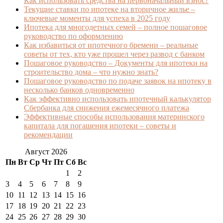
Как использовать средства на первоначальный взнос?
Текущие ставки по ипотеке на вторичное жилье –
ключевые моменты для успеха в 2025 году
Ипотека для многодетных семей – полное пошаговое
руководство по оформлению
Как избавиться от ипотечного бремени – реальные
советы от тех, кто уже прошел через развод с банком
Пошаговое руководство – Документы для ипотеки на
строительство дома – что нужно знать?
Пошаговое руководство по подаче заявок на ипотеку в
несколько банков одновременно
Как эффективно использовать ипотечный калькулятор
Сбербанка для снижения ежемесячного платежа
Эффективные способы использования материнского
капитала для погашения ипотеки – советы и
рекомендации
Август 2026
Пн
Вт
Ср
Чт
Пт
Сб
Вс
1
2
3
4
5
6
7
8
9
10
11
12
13
14
15
16
17
18
19
20
21
22
23
24
25
26
27
28
29
30