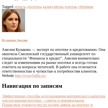
Tagged
деньги
,
ипотека
,
калькулятор
,
платеж
,
сбербанк
Кулакова Амелия
Амелия Кулакова — эксперт по ипотеке и кредитованию. Она
окончила Смоленский государственный университет по
специальности "Финансы и кредит". Амелия внимательно
следит за изменениями на рынке ипотеки и всегда готова
ответить на вопросы читателей. В работе она отличается
ответственностью и чуткостью к потребностям клиентов.
Website
http://evsayfullin.ru//
Навигация по записям
Эффективные способы использования материнского капитала
для погашения ипотеки – советы и рекомендации
Пошаговое руководство по подаче заявок на ипотеку в