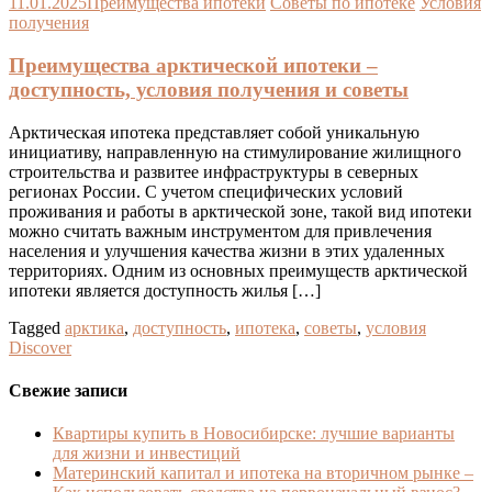
11.01.2025
Преимущества ипотеки
Советы по ипотеке
Условия
получения
Преимущества арктической ипотеки –
доступность, условия получения и советы
Арктическая ипотека представляет собой уникальную
инициативу, направленную на стимулирование жилищного
строительства и развитее инфраструктуры в северных
регионах России. С учетом специфических условий
проживания и работы в арктической зоне, такой вид ипотеки
можно считать важным инструментом для привлечения
населения и улучшения качества жизни в этих удаленных
территориях. Одним из основных преимуществ арктической
ипотеки является доступность жилья […]
Tagged
арктика
,
доступность
,
ипотека
,
советы
,
условия
Discover
Свежие записи
Квартиры купить в Новосибирске: лучшие варианты
для жизни и инвестиций
Материнский капитал и ипотека на вторичном рынке –