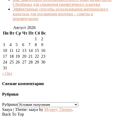
Сбербанка для снижения ежемесячного платежа
Эффективные способы использования материнского
капитала для погашения ипотеки – советы и
рекомендации
Август 2026
Пн
Вт
Ср
Чт
Пт
Сб
Вс
1
2
3
4
5
6
7
8
9
10
11
12
13
14
15
16
17
18
19
20
21
22
23
24
25
26
27
28
29
30
31
« Окт
Свежие комментарии
Рубрики
Рубрики
Saaya
|
Theme: saaya by
Mystery Themes
.
Back To Top