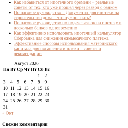
Как избавиться от ипотечного бремени – реальные
советы от тех, кто уже прошел через развод с банком
Пошаговое руководство – Документы для ипотеки на
строительство дома – что нужно знать?
Пошаговое руководство по подаче заявок на ипотеку в
несколько банков одновременно
Как эффективно использовать ипотечный калькулятор
Сбербанка для снижения ежемесячного платежа
Эффективные способы использования материнского
капитала для погашения ипотеки – советы и
рекомендации
Август 2026
Пн
Вт
Ср
Чт
Пт
Сб
Вс
1
2
3
4
5
6
7
8
9
10
11
12
13
14
15
16
17
18
19
20
21
22
23
24
25
26
27
28
29
30
31
« Окт
Свежие комментарии