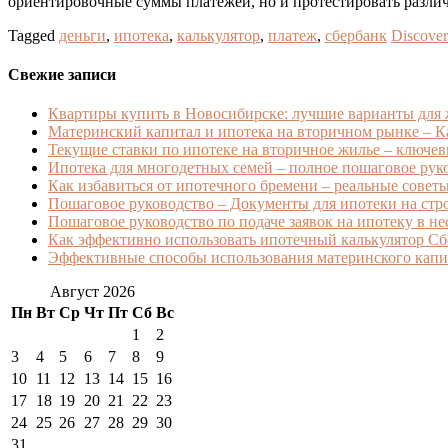
ориентировочные суммы платежей, но и протестировать разли
Tagged
деньги
,
ипотека
,
калькулятор
,
платеж
,
сбербанк
Discover
Свежие записи
Квартиры купить в Новосибирске: лучшие варианты для
Материнский капитал и ипотека на вторичном рынке – Ка
Текущие ставки по ипотеке на вторичное жилье – ключев
Ипотека для многодетных семей – полное пошаговое ру
Как избавиться от ипотечного бремени – реальные советы 
Пошаговое руководство – Документы для ипотеки на стро
Пошаговое руководство по подаче заявок на ипотеку в н
Как эффективно использовать ипотечный калькулятор Сб
Эффективные способы использования материнского капит
Август 2026
Пн
Вт
Ср
Чт
Пт
Сб
Вс
1
2
3
4
5
6
7
8
9
10
11
12
13
14
15
16
17
18
19
20
21
22
23
24
25
26
27
28
29
30
31