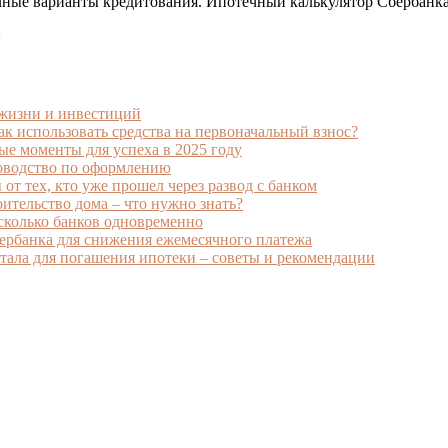
чные варианты кредитования. Ипотечный калькулятор Сбербанка
 жизни и инвестиций
к использовать средства на первоначальный взнос?
ые моменты для успеха в 2025 году
ководство по оформлению
от тех, кто уже прошел через развод с банком
ительство дома – что нужно знать?
есколько банков одновременно
ербанка для снижения ежемесячного платежа
ала для погашения ипотеки – советы и рекомендации