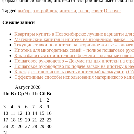
форма финансирования, ипотека от застройщика имеет свои п
Tagged
выбор
,
застройщик
,
ипотека
,
плюс
,
совет
Discover
Свежие записи
Квартиры купить в Новосибирске: лучшие варианты для
Материнский капитал и ипотека на вторичном рынке – Ка
Текущие ставки по ипотеке на вторичное жилье – ключев
Ипотека для многодетных семей – полное пошаговое ру
Как избавиться от ипотечного бремени – реальные советы 
Пошаговое руководство – Документы для ипотеки на стро
Пошаговое руководство по подаче заявок на ипотеку в н
Как эффективно использовать ипотечный калькулятор Сб
Эффективные способы использования материнского капит
Август 2026
Пн
Вт
Ср
Чт
Пт
Сб
Вс
1
2
3
4
5
6
7
8
9
10
11
12
13
14
15
16
17
18
19
20
21
22
23
24
25
26
27
28
29
30
31