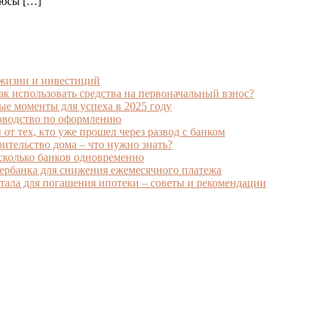
люсы […]
 жизни и инвестиций
к использовать средства на первоначальный взнос?
ые моменты для успеха в 2025 году
ководство по оформлению
от тех, кто уже прошел через развод с банком
ительство дома – что нужно знать?
есколько банков одновременно
ербанка для снижения ежемесячного платежа
ала для погашения ипотеки – советы и рекомендации