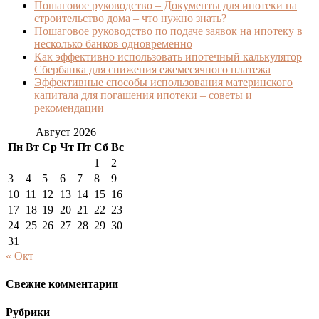
Пошаговое руководство – Документы для ипотеки на
строительство дома – что нужно знать?
Пошаговое руководство по подаче заявок на ипотеку в
несколько банков одновременно
Как эффективно использовать ипотечный калькулятор
Сбербанка для снижения ежемесячного платежа
Эффективные способы использования материнского
капитала для погашения ипотеки – советы и
рекомендации
Август 2026
Пн
Вт
Ср
Чт
Пт
Сб
Вс
1
2
3
4
5
6
7
8
9
10
11
12
13
14
15
16
17
18
19
20
21
22
23
24
25
26
27
28
29
30
31
« Окт
Свежие комментарии
Рубрики