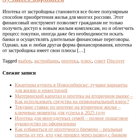
Ипотека от застройщика становится все более популярным
способом приобретения жилья для многих россиян. Этот
финансовый инструмент позволяет гражданам не только
получить доступ к новым жилым комплексам, но и облегчить
процесс покупки, иногда даже без необходимости искать
банки и осуществлять длительные финансовые переговоры.
Однако, как и любая другая форма финансирования, ипотека
от застройщика имеет свои плюсы […]
Tagged
выбор
,
застройщик
,
ипотека
,
плюс
,
совет
Discover
Свежие записи
Квартиры купить в Новосибирске: лучшие варианты
для жизни и инвестиций
Материнский капитал и ипотека на вторичном рынке –
Как использовать средства на первоначальный взнос?
Текущие ставки по ипотеке на вторичное жилье –
ключевые моменты для успеха в 2025 году
Ипотека для многодетных семей – полное пошаговое
руководство по оформлению
Как избавиться от ипотечного бремени – реальные
советы от тех, кто уже прошел через развод с банком