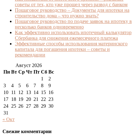
советы от тех, кто уже прошел через развод с банком
Пошаговое руководство – Документы для ипотеки на
строительство дома – что нужно знать?
Пошаговое руководство по подаче заявок на ипотеку в
несколько банков одновременно
Как эффективно использовать ипотечный калькулятор
Сбербанка для снижения ежемесячного платежа
Эффективные способы использования материнского
капитала для погашения ипотеки – советы и
рекомендации
Август 2026
Пн
Вт
Ср
Чт
Пт
Сб
Вс
1
2
3
4
5
6
7
8
9
10
11
12
13
14
15
16
17
18
19
20
21
22
23
24
25
26
27
28
29
30
31
« Окт
Свежие комментарии