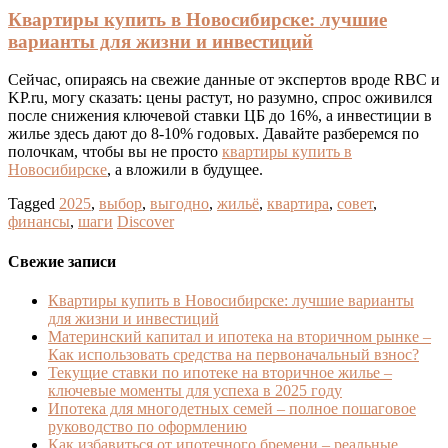
Квартиры купить в Новосибирске: лучшие
варианты для жизни и инвестиций
Сейчас, опираясь на свежие данные от экспертов вроде RBC и
KP.ru, могу сказать: цены растут, но разумно, спрос оживился
после снижения ключевой ставки ЦБ до 16%, а инвестиции в
жилье здесь дают до 8-10% годовых. Давайте разберемся по
полочкам, чтобы вы не просто
квартиры купить в
Новосибирске
, а вложили в будущее.
Tagged
2025
,
выбор
,
выгодно
,
жильё
,
квартира
,
совет
,
финансы
,
шаги
Discover
Свежие записи
Квартиры купить в Новосибирске: лучшие варианты
для жизни и инвестиций
Материнский капитал и ипотека на вторичном рынке –
Как использовать средства на первоначальный взнос?
Текущие ставки по ипотеке на вторичное жилье –
ключевые моменты для успеха в 2025 году
Ипотека для многодетных семей – полное пошаговое
руководство по оформлению
Как избавиться от ипотечного бремени – реальные