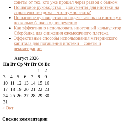
советы от тех, кто уже прошел через развод с банком
Пошаговое руководство – Документы для ипотеки на
строительство дома – что нужно знать?
Пошаговое руководство по подаче заявок на ипотеку в
несколько банков одновременно
Как эффективно использовать ипотечный калькулятор
Сбербанка для снижения ежемесячного платежа
Эффективные способы использования материнского
капитала для погашения ипотеки – советы и
рекомендации
Август 2026
Пн
Вт
Ср
Чт
Пт
Сб
Вс
1
2
3
4
5
6
7
8
9
10
11
12
13
14
15
16
17
18
19
20
21
22
23
24
25
26
27
28
29
30
31
« Окт
Свежие комментарии