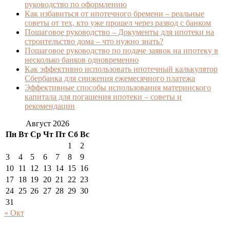
руководство по оформлению
Как избавиться от ипотечного бремени – реальные
советы от тех, кто уже прошел через развод с банком
Пошаговое руководство – Документы для ипотеки на
строительство дома – что нужно знать?
Пошаговое руководство по подаче заявок на ипотеку в
несколько банков одновременно
Как эффективно использовать ипотечный калькулятор
Сбербанка для снижения ежемесячного платежа
Эффективные способы использования материнского
капитала для погашения ипотеки – советы и
рекомендации
Август 2026
Пн
Вт
Ср
Чт
Пт
Сб
Вс
1
2
3
4
5
6
7
8
9
10
11
12
13
14
15
16
17
18
19
20
21
22
23
24
25
26
27
28
29
30
31
« Окт