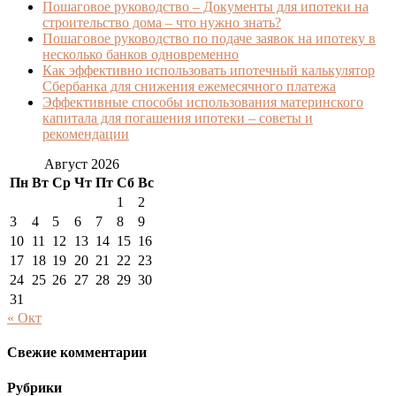
Пошаговое руководство – Документы для ипотеки на
строительство дома – что нужно знать?
Пошаговое руководство по подаче заявок на ипотеку в
несколько банков одновременно
Как эффективно использовать ипотечный калькулятор
Сбербанка для снижения ежемесячного платежа
Эффективные способы использования материнского
капитала для погашения ипотеки – советы и
рекомендации
Август 2026
Пн
Вт
Ср
Чт
Пт
Сб
Вс
1
2
3
4
5
6
7
8
9
10
11
12
13
14
15
16
17
18
19
20
21
22
23
24
25
26
27
28
29
30
31
« Окт
Свежие комментарии
Рубрики