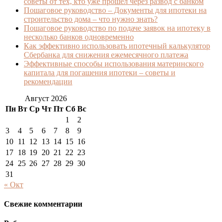
советы от тех, кто уже прошел через развод с банком
Пошаговое руководство – Документы для ипотеки на
строительство дома – что нужно знать?
Пошаговое руководство по подаче заявок на ипотеку в
несколько банков одновременно
Как эффективно использовать ипотечный калькулятор
Сбербанка для снижения ежемесячного платежа
Эффективные способы использования материнского
капитала для погашения ипотеки – советы и
рекомендации
Август 2026
Пн
Вт
Ср
Чт
Пт
Сб
Вс
1
2
3
4
5
6
7
8
9
10
11
12
13
14
15
16
17
18
19
20
21
22
23
24
25
26
27
28
29
30
31
« Окт
Свежие комментарии