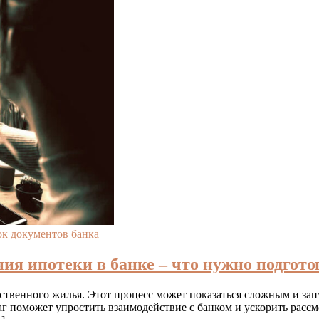
к документов банка
ия ипотеки в банке – что нужно подгото
твенного жилья. Этот процесс может показаться сложным и запу
г поможет упростить взаимодействие с банком и ускорить рассм