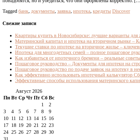
понадобятся, но и убедиться, что они оформлены корректно. […
Tagged
банк
,
документы
,
заявка
,
ипотека
,
кредиты
Discover
Свежие записи
Квартиры купить в Новосибирске: лучшие варианты для
Материнский капитал и ипотека на вторичном рынке – Ка
Текущие ставки по ипотеке на вторичное жилье – ключев
Ипотека для многодетных семей – полное пошаговое ру
Как избавиться от ипотечного бремени – реальные советы 
Пошаговое руководство – Документы для ипотеки на стро
Пошаговое руководство по подаче заявок на ипотеку в н
Как эффективно использовать ипотечный калькулятор Сб
Эффективные способы использования материнского капит
Август 2026
Пн
Вт
Ср
Чт
Пт
Сб
Вс
1
2
3
4
5
6
7
8
9
10
11
12
13
14
15
16
17
18
19
20
21
22
23
24
25
26
27
28
29
30
31