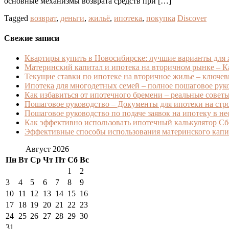
основные механизмы возврата средств при […]
Tagged
возврат
,
деньги
,
жильё
,
ипотека
,
покупка
Discover
Свежие записи
Квартиры купить в Новосибирске: лучшие варианты для
Материнский капитал и ипотека на вторичном рынке – Ка
Текущие ставки по ипотеке на вторичное жилье – ключев
Ипотека для многодетных семей – полное пошаговое ру
Как избавиться от ипотечного бремени – реальные советы 
Пошаговое руководство – Документы для ипотеки на стро
Пошаговое руководство по подаче заявок на ипотеку в н
Как эффективно использовать ипотечный калькулятор Сб
Эффективные способы использования материнского капит
Август 2026
Пн
Вт
Ср
Чт
Пт
Сб
Вс
1
2
3
4
5
6
7
8
9
10
11
12
13
14
15
16
17
18
19
20
21
22
23
24
25
26
27
28
29
30
31