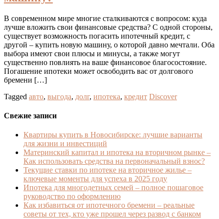
В современном мире многие сталкиваются с вопросом: куда
лучше вложить свои финансовые средства? С одной стороны,
существует возможность погасить ипотечный кредит, с
другой – купить новую машину, о которой давно мечтали. Оба
выбора имеют свои плюсы и минусы, а также могут
существенно повлиять на ваше финансовое благосостояние.
Погашение ипотеки может освободить вас от долгового
бремени […]
Tagged
авто
,
выгода
,
долг
,
ипотека
,
кредит
Discover
Свежие записи
Квартиры купить в Новосибирске: лучшие варианты
для жизни и инвестиций
Материнский капитал и ипотека на вторичном рынке –
Как использовать средства на первоначальный взнос?
Текущие ставки по ипотеке на вторичное жилье –
ключевые моменты для успеха в 2025 году
Ипотека для многодетных семей – полное пошаговое
руководство по оформлению
Как избавиться от ипотечного бремени – реальные
советы от тех, кто уже прошел через развод с банком