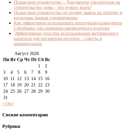
Пошаговое руководство – Документы для ипотеки на
строительство дома – что нужно знать?
Пошаговое руководство по подаче заявок на ипотеку в
несколько банков одновременно
Как эффективно использовать ипотечный калькулятор
Сбербанка для снижения ежемесячного платежа
Эффективные способы использования материнского
капитала для погашения ипотеки – советы и
рекомендации
Август 2026
Пн
Вт
Ср
Чт
Пт
Сб
Вс
1
2
3
4
5
6
7
8
9
10
11
12
13
14
15
16
17
18
19
20
21
22
23
24
25
26
27
28
29
30
31
« Окт
Свежие комментарии
Рубрики