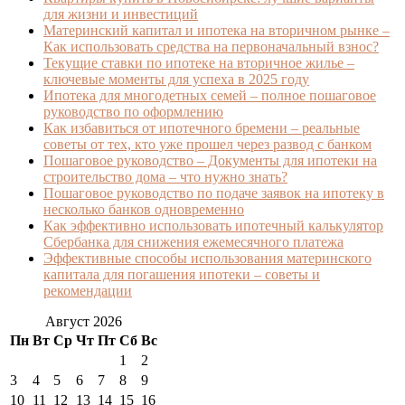
для жизни и инвестиций
Материнский капитал и ипотека на вторичном рынке –
Как использовать средства на первоначальный взнос?
Текущие ставки по ипотеке на вторичное жилье –
ключевые моменты для успеха в 2025 году
Ипотека для многодетных семей – полное пошаговое
руководство по оформлению
Как избавиться от ипотечного бремени – реальные
советы от тех, кто уже прошел через развод с банком
Пошаговое руководство – Документы для ипотеки на
строительство дома – что нужно знать?
Пошаговое руководство по подаче заявок на ипотеку в
несколько банков одновременно
Как эффективно использовать ипотечный калькулятор
Сбербанка для снижения ежемесячного платежа
Эффективные способы использования материнского
капитала для погашения ипотеки – советы и
рекомендации
Август 2026
Пн
Вт
Ср
Чт
Пт
Сб
Вс
1
2
3
4
5
6
7
8
9
10
11
12
13
14
15
16