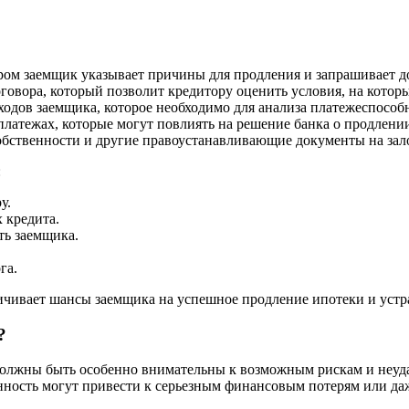
ром заемщик указывает причины для продления и запрашивает д
овора, который позволит кредитору оценить условия, на котор
одов заемщика, которое необходимо для анализа платежеспособ
латежах, которые могут повлиять на решение банка о продлени
собственности и другие правоустанавливающие документы на за
:
у.
 кредита.
ть заемщика.
га.
ичивает шансы заемщика на успешное продление ипотеки и устр
?
лжны быть особенно внимательны к возможным рискам и неудач
нность могут привести к серьезным финансовым потерям или даж