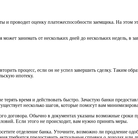
ты и проводит оценку платежеспособности заемщика. На этом эт
я может занимать от нескольких дней до нескольких недель, в з
торить процесс, если он не успел завершить сделку. Таким обра
льскую ипотеку.
е терять время и действовать быстро. Зачастую банки предостав
уществует несколько шагов, которые помогут вам минимизирова
ного договора. Обычно в документах указаны возможные сроки 
ловий. Если этого не происходит, вам нужно принять меры.
сетите отделение банка. Уточните, возможно ли продление одоб
ния требуется предоставить актуальные справки о доходах или