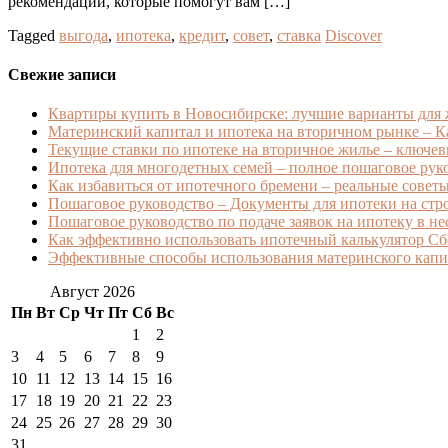
рекомендации, которые помогут вам […]
Tagged
выгода
,
ипотека
,
кредит
,
совет
,
ставка
Discover
Свежие записи
Квартиры купить в Новосибирске: лучшие варианты для
Материнский капитал и ипотека на вторичном рынке – Ка
Текущие ставки по ипотеке на вторичное жилье – ключев
Ипотека для многодетных семей – полное пошаговое ру
Как избавиться от ипотечного бремени – реальные советы 
Пошаговое руководство – Документы для ипотеки на стро
Пошаговое руководство по подаче заявок на ипотеку в н
Как эффективно использовать ипотечный калькулятор Сб
Эффективные способы использования материнского капит
Август 2026
Пн
Вт
Ср
Чт
Пт
Сб
Вс
1
2
3
4
5
6
7
8
9
10
11
12
13
14
15
16
17
18
19
20
21
22
23
24
25
26
27
28
29
30
31