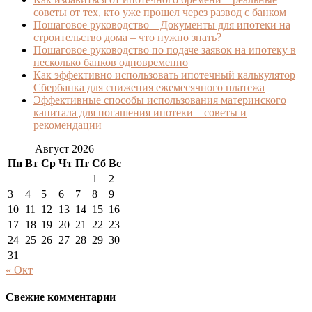
советы от тех, кто уже прошел через развод с банком
Пошаговое руководство – Документы для ипотеки на
строительство дома – что нужно знать?
Пошаговое руководство по подаче заявок на ипотеку в
несколько банков одновременно
Как эффективно использовать ипотечный калькулятор
Сбербанка для снижения ежемесячного платежа
Эффективные способы использования материнского
капитала для погашения ипотеки – советы и
рекомендации
Август 2026
Пн
Вт
Ср
Чт
Пт
Сб
Вс
1
2
3
4
5
6
7
8
9
10
11
12
13
14
15
16
17
18
19
20
21
22
23
24
25
26
27
28
29
30
31
« Окт
Свежие комментарии