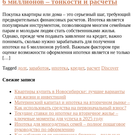
6 миллионов – тонкости и расчеты
Покупка квартиры или дома – это серьезный шаг, требующий
предварительных финансовых расчетов. Ипотека является
популярным инструментом, позволяющим многим семейным
парам и молодым людям стать собственниками жилья.
Однако, прежде чем подавать заявление на кредит, важно
понимать, сколько нужно зарабатывать для получения
ипотеки на 6 миллионов рублей. Важным фактором при
оценке возможности оформления ипотеки является не только
[…]
Tagged
долг
,
заработок
,
ипотека
,
кредит
,
расчет
Discover
Свежие записи
Квартиры купить в Новосибирске: лучшие варианты
для жизни и инвестиций
Материнский капитал и ипотека на вторичном рынке –
Как использовать средства на первоначальный взнос?
Текущие ставки по ипотеке на вторичное жилье –
ключевые моменты для успеха в 2025 году
Ипотека для многодетных семей – полное пошаговое
руководство по оформлению
Как избавиться от ипотечного бремени – реальные