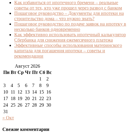
Как избавиться от ипотечного бремени – реальные
советы от тех, кто уже прошел через развод с банком
Пошаговое руководство – Документы для ипотеки на
строительство дома – что нужно знать?
Пошаговое руководство по подаче заявок на ипотеку в
несколько банков одновременно
Как эффективно использовать ипотечный калькулятор
Сбербанка для снижения ежемесячного платежа
Эффективные способы использования материнского
капитала для погашения ипотеки – советы и
рекомендации
Август 2026
Пн
Вт
Ср
Чт
Пт
Сб
Вс
1
2
3
4
5
6
7
8
9
10
11
12
13
14
15
16
17
18
19
20
21
22
23
24
25
26
27
28
29
30
31
« Окт
Свежие комментарии