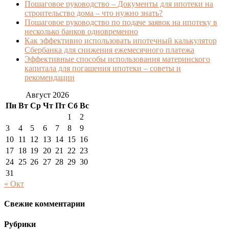
Пошаговое руководство – Документы для ипотеки на
строительство дома – что нужно знать?
Пошаговое руководство по подаче заявок на ипотеку в
несколько банков одновременно
Как эффективно использовать ипотечный калькулятор
Сбербанка для снижения ежемесячного платежа
Эффективные способы использования материнского
капитала для погашения ипотеки – советы и
рекомендации
Август 2026
Пн
Вт
Ср
Чт
Пт
Сб
Вс
1
2
3
4
5
6
7
8
9
10
11
12
13
14
15
16
17
18
19
20
21
22
23
24
25
26
27
28
29
30
31
« Окт
Свежие комментарии
Рубрики