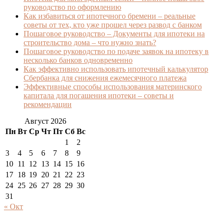
руководство по оформлению
Как избавиться от ипотечного бремени – реальные
советы от тех, кто уже прошел через развод с банком
Пошаговое руководство – Документы для ипотеки на
строительство дома – что нужно знать?
Пошаговое руководство по подаче заявок на ипотеку в
несколько банков одновременно
Как эффективно использовать ипотечный калькулятор
Сбербанка для снижения ежемесячного платежа
Эффективные способы использования материнского
капитала для погашения ипотеки – советы и
рекомендации
Август 2026
Пн
Вт
Ср
Чт
Пт
Сб
Вс
1
2
3
4
5
6
7
8
9
10
11
12
13
14
15
16
17
18
19
20
21
22
23
24
25
26
27
28
29
30
31
« Окт